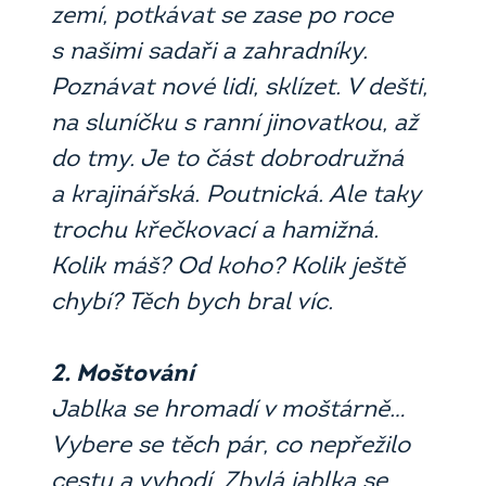
zemí, potkávat se zase po roce
s našimi sadaři a zahradníky.
Poznávat nové lidi, sklízet. V dešti,
na sluníčku s ranní jinovatkou, až
do tmy. Je to část dobrodružná
a krajinářská. Poutnická. Ale taky
trochu křečkovací a hamižná.
Kolik máš? Od koho? Kolik ještě
chybí? Těch bych bral víc.
2. Moštování
Jablka se hromadí v moštárně…
Vybere se těch pár, co nepřežilo
cestu a vyhodí. Zbylá jablka se