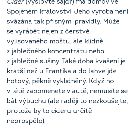
Cider
(vyslovte sajdr) má domov ve
Spojeném království. Jeho výroba není
svázána tak přísnými pravidly. Může
se vyrábět nejen z čerstvě
vylisovaného moštu, ale klidně
z jablečného koncentrátu nebo
z jablečné sušiny. Také doba kvašení je
kratší než u Frantíka a do lahve jde
hotový, pěkně vyklidněný. Když ho
v létě zapomenete v autě, nemusíte se
bát výbuchu (ale raději to nezkoušejte,
protože by to cideru určitě
neprospělo).