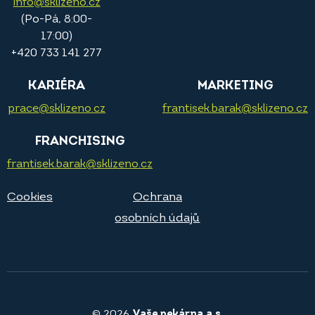
info@sklizeno.cz
(Po-Pá, 8:00-
17:00)
+420 733 141 277
KARIÉRA
MARKETING
prace@sklizeno.cz
frantisek.barak@sklizeno.cz
FRANCHISING
frantisek.barak@sklizeno.cz
Cookies
Ochrana
osobních údajů
© 2026
Vaše pekárna a.s.