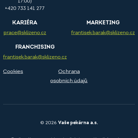
17:00)
+420 733 141 277
KARIÉRA
MARKETING
prace@sklizeno.cz
frantisek.barak@sklizeno.cz
FRANCHISING
frantisek.barak@sklizeno.cz
Cookies
Ochrana
osobních údajů
© 2026
Vaše pekárna a.s.