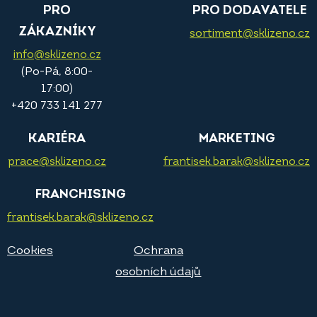
PRO
PRO DODAVATELE
ZÁKAZNÍKY
sortiment@sklizeno.cz
info@sklizeno.cz
(Po-Pá, 8:00-
17:00)
+420 733 141 277
KARIÉRA
MARKETING
prace@sklizeno.cz
frantisek.barak@sklizeno.cz
FRANCHISING
frantisek.barak@sklizeno.cz
Cookies
Ochrana
osobních údajů