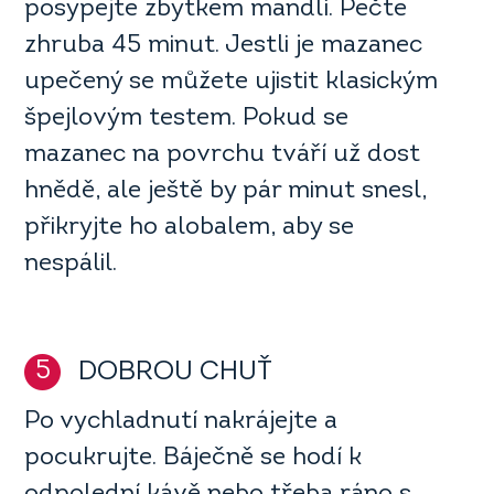
posypejte zbytkem mandlí. Pečte
zhruba 45 minut. Jestli je mazanec
upečený se můžete ujistit klasickým
špejlovým testem. Pokud se
mazanec na povrchu tváří už dost
hnědě, ale ještě by pár minut snesl,
přikryjte ho alobalem, aby se
nespálil.
5
DOBROU CHUŤ
Po vychladnutí nakrájejte a
pocukrujte. Báječně se hodí k