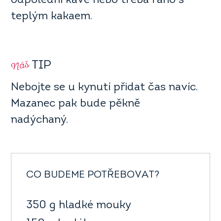
odpolední kávě nebo třeba ráno s
teplým kakaem.
Náš
TIP
Nebojte se u kynutí přidat čas navíc.
Mazanec pak bude pěkně
nadýchaný.
CO BUDEME POTŘEBOVAT?
350 g hladké mouky