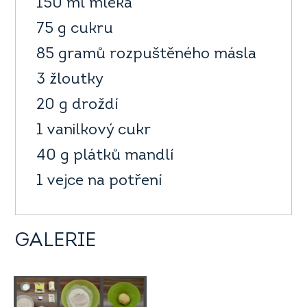
150 ml mléka
75 g cukru
85 gramů rozpuštěného másla
3 žloutky
20 g droždí
1 vanilkový cukr
40 g plátků mandlí
1 vejce na potření
GALERIE