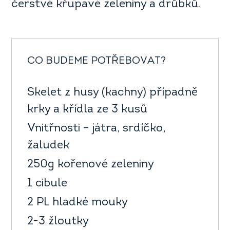
čerstvé křupavé zeleniny a drůbků.
CO BUDEME POTŘEBOVAT?
Skelet z husy (kachny) případně
krky a křídla ze 3 kusů
Vnitřnosti – játra, srdíčko,
žaludek
250g kořenové zeleniny
1 cibule
2 PL hladké mouky
2-3 žloutky