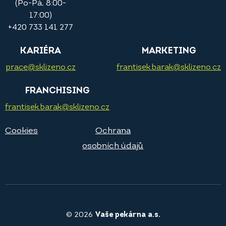
(Po-Pá, 8:00-
17:00)
+420 733 141 277
KARIÉRA
MARKETING
prace@sklizeno.cz
frantisek.barak@sklizeno.cz
FRANCHISING
frantisek.barak@sklizeno.cz
Cookies
Ochrana
osobních údajů
© 2026
Vaše pekárna a.s.