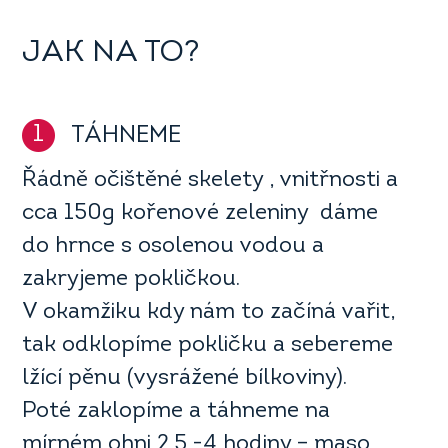
JAK NA TO?
1
TÁHNEME
Řádně očištěné skelety , vnitřnosti a
cca 150g kořenové zeleniny dáme
do hrnce s osolenou vodou a
zakryjeme pokličkou.
V okamžiku kdy nám to začíná vařit,
tak odklopíme pokličku a sebereme
lžící pěnu (vysrážené bílkoviny).
Poté zaklopíme a táhneme na
mírném ohni 2,5 -4 hodiny – maso