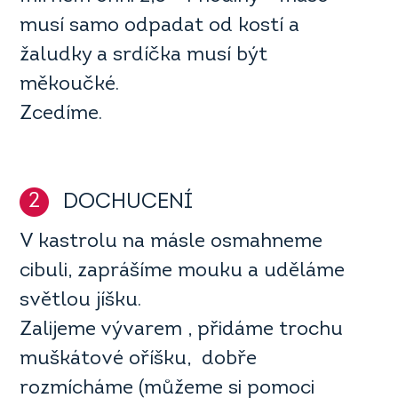
musí samo odpadat od kostí a
žaludky a srdíčka musí být
měkoučké.
Zcedíme.
2
DOCHUCENÍ
V kastrolu na másle osmahneme
cibuli, zaprášíme mouku a uděláme
světlou jíšku.
Zalijeme vývarem , přidáme trochu
muškátové oříšku, dobře
rozmícháme (můžeme si pomoci