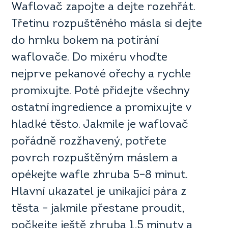
Waflovač zapojte a dejte rozehřát.
Třetinu rozpuštěného másla si dejte
do hrnku bokem na potírání
waflovače. Do mixéru vhoďte
nejprve pekanové ořechy a rychle
promixujte. Poté přidejte všechny
ostatní ingredience a promixujte v
hladké těsto. Jakmile je waflovač
pořádně rozžhavený, potřete
povrch rozpuštěným máslem a
opékejte wafle zhruba 5–8 minut.
Hlavní ukazatel je unikající pára z
těsta – jakmile přestane proudit,
počkejte ještě zhruba 1,5 minuty a