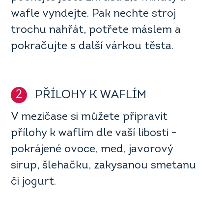
wafle vyndejte. Pak nechte stroj
trochu nahřát, potřete máslem a
pokračujte s další várkou těsta.
2
PŘÍLOHY K WAFLÍM
V mezičase si můžete připravit
přílohy k waflím dle vaší libosti –
pokrájené ovoce, med, javorový
sirup, šlehačku, zakysanou smetanu
či jogurt.