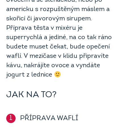
ovocem a se šlehačkou, nebo po
americku s rozpuštěným máslem a
skořicí či javorovým sirupem.
Příprava těsta v mixéru je
superrychlá a jediné, na co tak ráno
budete muset čekat, bude opečení
waflí. V mezičase v klidu připravíte
kávu, nakrájíte ovoce a vyndáte
jogurt z lednice
JAK NA TO?
1
PŘÍPRAVA WAFLÍ