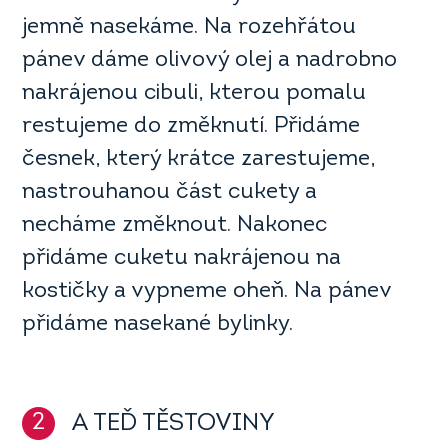
jemně nasekáme. Na rozehřátou
pánev dáme olivový olej a nadrobno
nakrájenou cibuli, kterou pomalu
restujeme do změknutí. Přidáme
česnek, který krátce zarestujeme,
nastrouhanou část cukety a
necháme změknout. Nakonec
přidáme cuketu nakrájenou na
kostičky a vypneme oheň. Na pánev
přidáme nasekané bylinky.
2
A TEĎ TĚSTOVINY