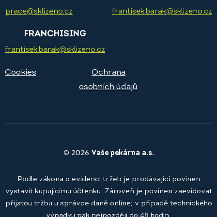
prace@sklizeno.cz
frantisek.barak@sklizeno.cz
FRANCHISING
frantisek.barak@sklizeno.cz
Cookies
Ochrana
osobních údajů
© 2026
Vaše pekárna a.s.
Podle zákona o evidenci tržeb je prodávající povinen
vystavit kupujícímu účtenku. Zároveň je povinen zaevidovat
přijatou tržbu u správce daně online; v případě technického
výpadku pak nejpozději do 48 hodin.