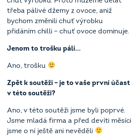
chuť výrobku. Proto můžeme dělat
třeba pálivé džemy z ovoce, aniž
bychom změnili chuť výrobku
přidáním chilli – chuť ovoce dominuje.
Jenom to trošku pálí…
Ano, trošku
Zpět k soutěži – je to vaše první účast
v t
éto soutěž
i?
Ano, v této soutěži jsme byli poprvé.
Jsme mladá firma a před devíti měsíci
jsme o ní ještě ani nevěděli