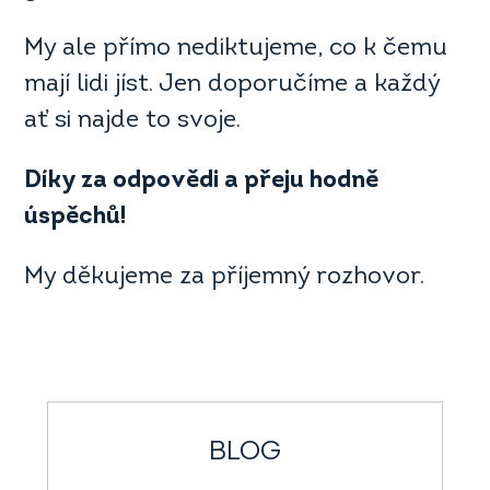
My ale přímo nediktujeme, co k čemu
mají lidi jíst. Jen doporučíme a každý
ať si najde to svoje.
Díky za odpově
di a přeju hodně
úspěchů
!
My děkujeme za příjemný rozhovor.
BLOG