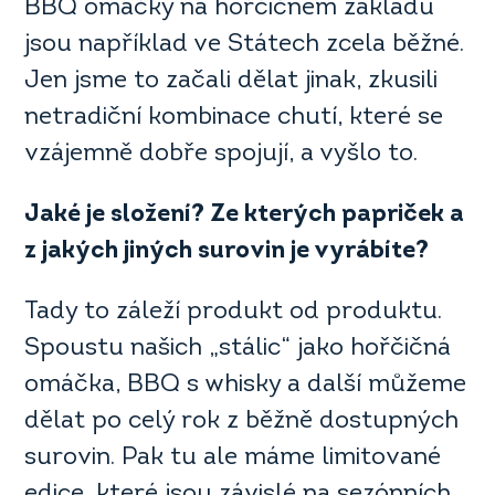
BBQ omáčky na hořčičném základu
jsou například ve Státech zcela běžné.
Jen jsme to začali dělat jinak, zkusili
netradiční kombinace chutí, které se
vzájemně dobře spojují, a vyšlo to.
Jak
é je složení? Ze kterých papriček a
z jakých jiných surovin je vyrábí
te?
Tady to záleží produkt od produktu.
Spoustu našich „stálic“ jako hořčičná
omáčka, BBQ s whisky a další můžeme
dělat po celý rok z běžně dostupných
surovin. Pak tu ale máme limitované
edice, které jsou závislé na sezónních