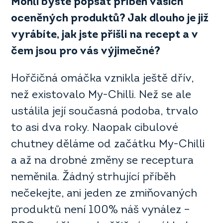
Mohli byste popsat příbě
h vašich
oceněných produktů? Jak dlouho je již
vyrábíte, jak jste přišli na recept a v
čem jsou pro vás výjimečn
é
?
Hořčičná omáčka vznikla ještě dřív,
než existovalo My-Chilli. Než se ale
ustálila její současná podoba, trvalo
to asi dva roky. Naopak cibulové
chutney děláme od začátku My-Chilli
a až na drobné změny se receptura
neměnila. Žádný strhující příběh
nečekejte, ani jeden ze zmiňovaných
produktů není 100% náš vynález –