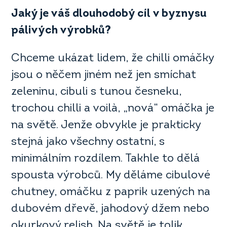
Jaký je váš dlouhodobý cíl v byznysu
pá
livých výrobků
?
Chceme ukázat lidem, že chilli omáčky
jsou o něčem jiném než jen smíchat
zeleninu, cibuli s tunou česneku,
trochou chilli a voilà, „nová“ omáčka je
na světě. Jenže obvykle je prakticky
stejná jako všechny ostatní, s
minimálním rozdílem. Takhle to dělá
spousta výrobců. My děláme cibulové
chutney, omáčku z paprik uzených na
dubovém dřevě, jahodový džem nebo
okurkový relish. Na světě je tolik