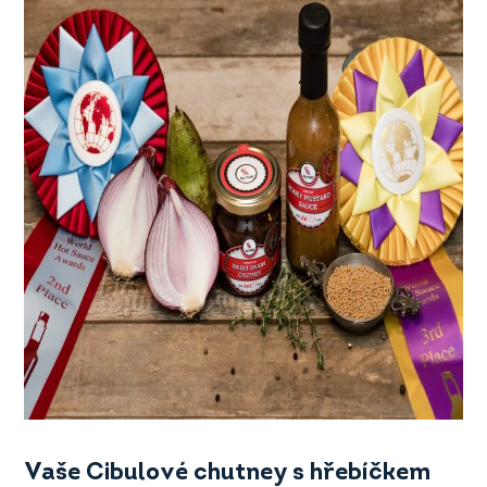
Vaše Cibulov
é chutney s hřebíčkem