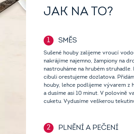
JAK NA TO?
1
SMĚS
Sušené houby zalijeme vroucí vodou
nakrájíme najemno, žampiony na dr
nastrouháme na hrubém struhadle. 
cibuli orestujeme dozlatova. Přid
houby, lehce podlijeme vývarem z h
a dusíme asi 10 minut. V polovině 
cuketu. Vydusíme veškerou tekutin
2
PLNĚNÍ A PEČENÍ