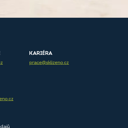
E
KARIÉRA
cz
prace@sklizeno.cz
zeno.cz
dajů