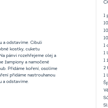
C
1 
10
10
10
 a odstavíme. Cibuli
1 
obné kostky, cuketu
1 
Na pánvi rozehřejeme olej a
1 
áme žampiony a namočené
2 
ub. Přidáme koření, osolíme
vaření přidáme nastrouhanou
1 
u a odstavíme.
Šp
Vě
Sů
Sl