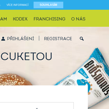
SOUHLASÍM
e.
VÍCE INFORMACÍ
RAM
KODEX
FRANCHISING
O NÁS
PŘIHLÁŠENÍ
REGISTRACE
A CUKETOU