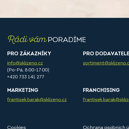
Rádi vám
PORADÍME
PRO ZÁKAZNÍKY
PRO DODAVATEL
info@sklizeno.cz
sortiment@sklizeno.
(Po-Pá, 8:00-17:00)
+420 733 141 277
MARKETING
FRANCHISING
frantisek.barak@sklizeno.cz
frantisek.barak@skli
Cookies
Ochrana osobních ú