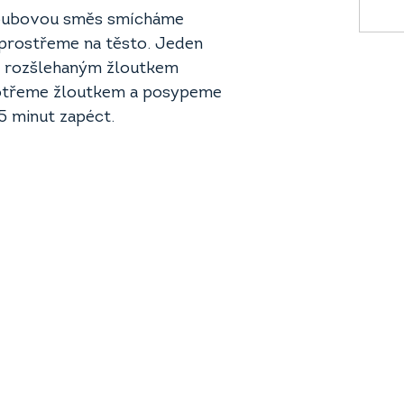
houbovou směs smícháme
zprostřeme na těsto. Jeden
e rozšlehaným žloutkem
potřeme žloutkem a posypeme
5 minut zapéct.