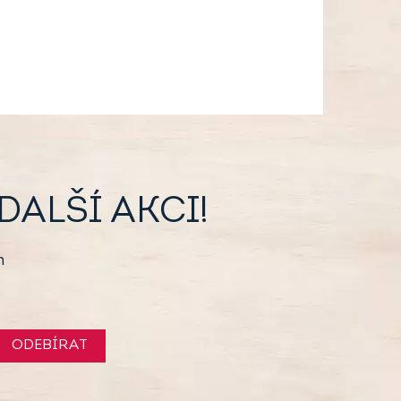
ALŠÍ AKCI!
h
ODEBÍRAT