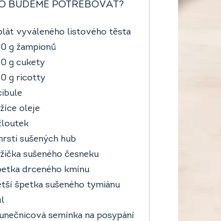
O BUDEME POTŘEBOVAT?
plát vyváleného listového těsta
0 g žampionů
0 g cukety
0 g ricotty
cibule
lžíce oleje
žloutek
hrsti sušených hub
lžička sušeného česneku
etka drceného kmínu
tší špetka sušeného tymiánu
l
unečnicová semínka na posypání