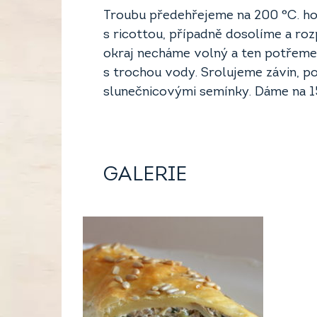
Troubu předehřejeme na 200 °C. 
s ricottou, případně dosolíme a ro
okraj necháme volný a ten potřem
s trochou vody. Srolujeme závin, 
slunečnicovými semínky. Dáme na 1
GALERIE