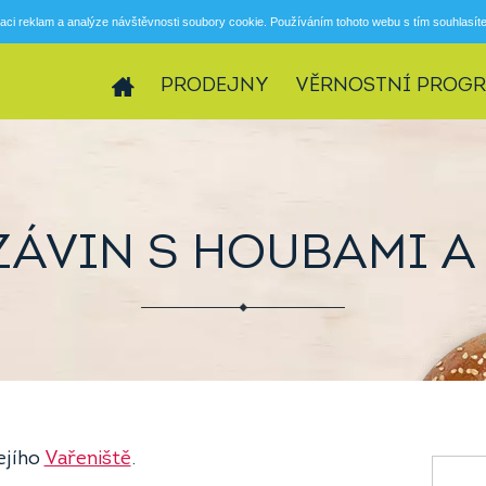
aci reklam a analýze návštěvnosti soubory cookie. Používáním tohoto webu s tím souhlasít
PRODEJNY
VĚRNOSTNÍ PROG
ZÁVIN S HOUBAMI 
ejího
Vařeniště
.