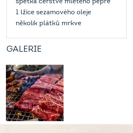
špetka čerstvě mletého pepře
1 lžíce sezamového oleje
několik plátků mrkve
GALERIE