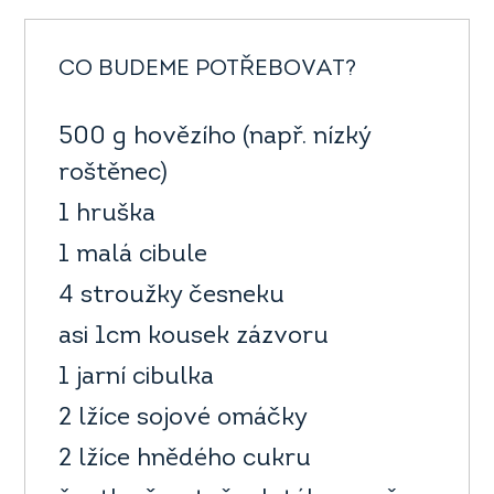
CO BUDEME POTŘEBOVAT?
500 g hovězího (např. nízký
roštěnec)
1 hruška
1 malá cibule
4 stroužky česneku
asi 1cm kousek zázvoru
1 jarní cibulka
2 lžíce sojové omáčky
2 lžíce hnědého cukru