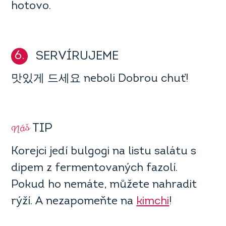
hotovo.
6.
SERVÍRUJEME
맛있게 드세요 neboli Dobrou chuť!
Náš
TIP
Korejci jedí bulgogi na listu salátu s
dipem z fermentovaných fazolí.
Pokud ho nemáte, můžete nahradit
rýží. A nezapomeňte na
kimchi
!