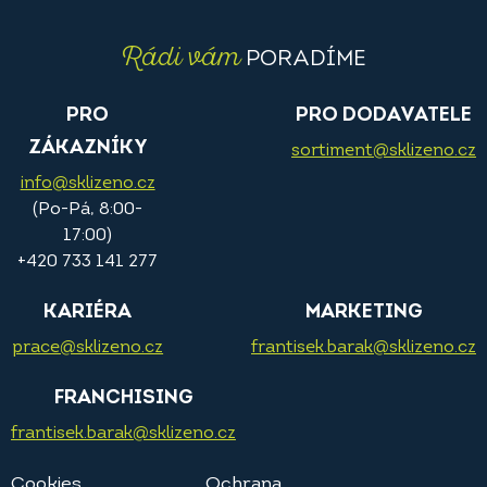
Rádi vám
PORADÍME
PRO
PRO DODAVATELE
ZÁKAZNÍKY
sortiment@sklizeno.cz
info@sklizeno.cz
(Po-Pá, 8:00-
17:00)
+420 733 141 277
KARIÉRA
MARKETING
prace@sklizeno.cz
frantisek.barak@sklizeno.cz
FRANCHISING
frantisek.barak@sklizeno.cz
Cookies
Ochrana