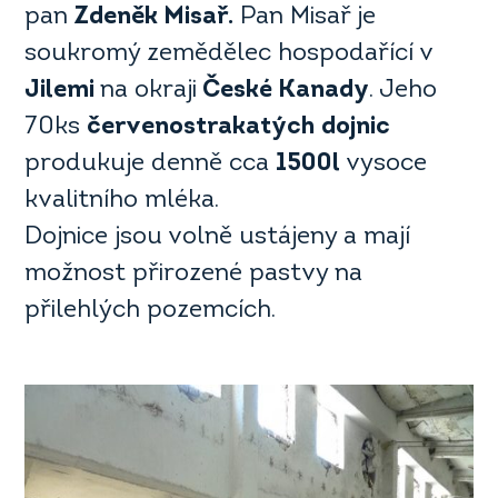
pan
Zdeněk Misař.
Pan Misař je
soukromý zemědělec hospodařící v
Jilemi
na okraji
České Kanady
. Jeho
70ks
červenostrakatých
dojnic
produkuje denně cca
1500l
vysoce
kvalitního mléka.
Dojnice jsou volně ustájeny a mají
možnost přirozené pastvy na
přilehlých pozemcích.