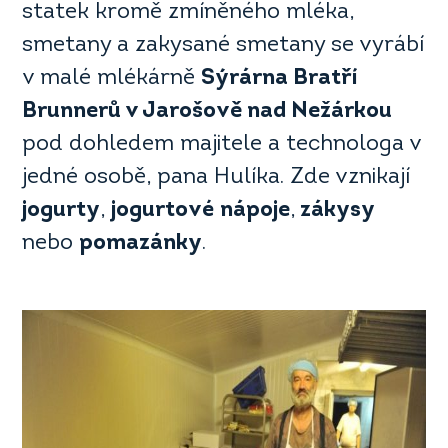
statek kromě zmíněného mléka,
smetany a zakysané smetany se vyrábí
v malé mlékárně
Sýrárna Bratří
Brunnerů v Jarošově nad Nežárkou
pod dohledem majitele a technologa v
jedné osobě, pana Hulíka. Zde vznikají
jogurty
,
jogurtové
nápoje
,
zákysy
nebo
pomazánky
.