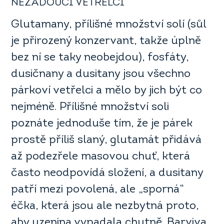
NEŽÁDOUCÍ VETŘELCI
Glutamany, přílišné množství solí (sůl
je přirozený konzervant, takže úplně
bez ní se taky neobejdou), fosfáty,
dusičnany a dusitany jsou všechno
párkoví vetřelci a mělo by jich být co
nejméně. Přílišné množství soli
poznáte jednoduše tím, že je párek
prostě příliš slaný, glutamát přidává
až podezřele masovou chuť, která
často neodpovídá složení, a dusitany
patří mezi povolená, ale „sporná“
éčka, která jsou ale nezbytná proto,
aby uzenina vypadala chutně. Barviva