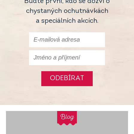
Buďte první, kdo se dozví o
chystaných ochutnávkách
a speciálních akcích.
ODEBÍRAT
Blog