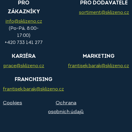
PRO
PRO DODAVATELE
ZÁKAZNÍKY
sortiment@sklizeno.cz
info@sklizeno.cz
(Po-Pá, 8:00-
17:00)
+420 733 141 277
KARIÉRA
MARKETING
prace@sklizeno.cz
frantisek.barak@sklizeno.cz
FRANCHISING
frantisek.barak@sklizeno.cz
Cookies
Ochrana
osobních údajů