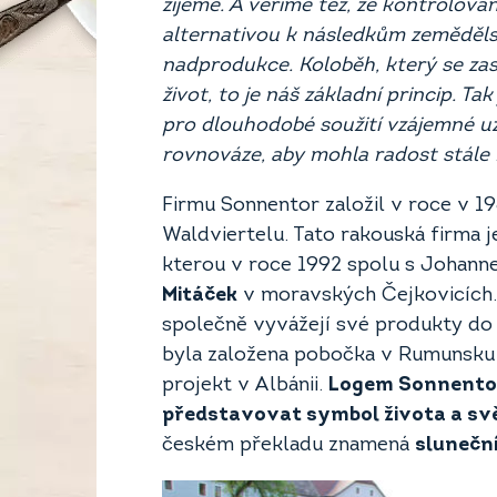
žijeme. A věříme též, že kontrolova
alternativou k následkům zeměděl
nadprodukce. Koloběh, který se zas 
život, to je náš základní princip. Tak
pro dlouhodobé soužití vzájemné uz
rovnováze, aby mohla radost stále rů
Firmu Sonnentor založil v roce v 1
Waldviertelu. Tato rakouská firma 
kterou v roce 1992 spolu s Johan
Mitáček
v moravských Čejkovicích.
společně vyvážejí své produkty do 
byla založena pobočka v Rumunsku 
projekt v Albánii.
Logem Sonnentoru
představovat symbol života a sv
českém překladu znamená
slunečn