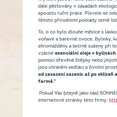
dále pěstovány v zásadách ekologic
spoustu ruční práce. Plevele se odst
těmito přírodními poklady země bd
To, o co bylo dlouhé měsíce s lásk
voňavé a barevné ovoce. Bylinky, ko
shromážděny a šetrně sušeny při t
vzácné
esenciální oleje v bylinách 
pomoci dřevěné štěpky nebo jiných
jsou chráněni sedláci a životní prost
od zasazení sazenic až po sklizeň
farmě.“
Pokud Vás (stejně jako nás) SONNEN
internetové stránky této firmy:
htt