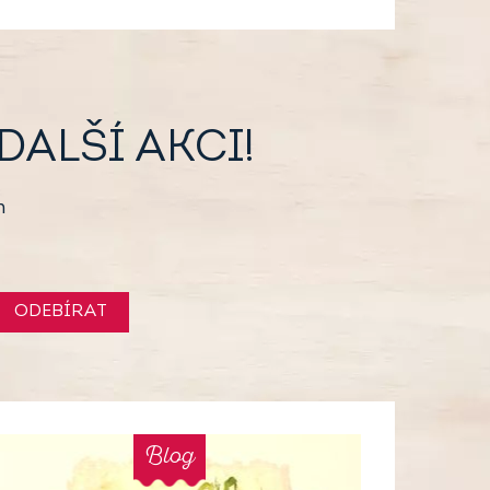
ALŠÍ AKCI!
h
ODEBÍRAT
Blog