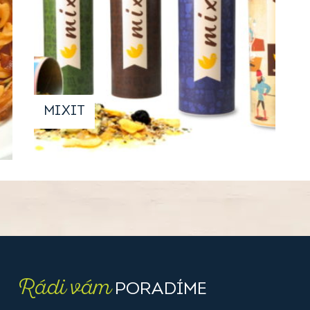
MIXIT
Rádi vám
PORADÍME