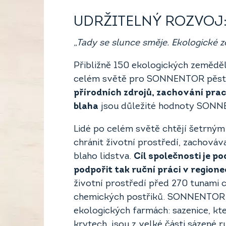
UDRŽITELNÝ ROZVOJ
„Tady se slunce směje. Ekologické z
Přibližně 150 ekologických zeměděl
celém světě pro SONNENTOR pěst
přírodních zdrojů, zachování pra
blaha
jsou důležité hodnoty SON
Lidé po celém světě chtějí šetrným
chránit životní prostředí, zachováv
blaho lidstva.
Cíl společnosti je p
podpořit tak ruční práci v regione
životní prostředí před 270 tunami 
chemických postřiků. SONNENTOR s
ekologických farmách: sazenice, kt
krytech, jsou z velké části sázené 