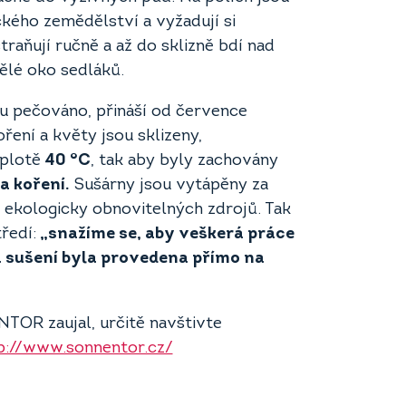
kého zemědělství a vyžadují si
raňují ručně a až do sklizně bdí nad
ělé oko sedláků.
ou pečováno, přináší od července
ření a květy jsou sklizeny,
eplotě
40 °C
, tak aby byly zachovány
a koření.
Sušárny jsou vytápěny za
 ekologicky obnovitelných zdrojů. Tak
ředí:
„snažíme se, aby veškerá práce
 a sušení byla provedena přímo na
TOR zaujal, určitě navštivte
p://www.sonnentor.cz/