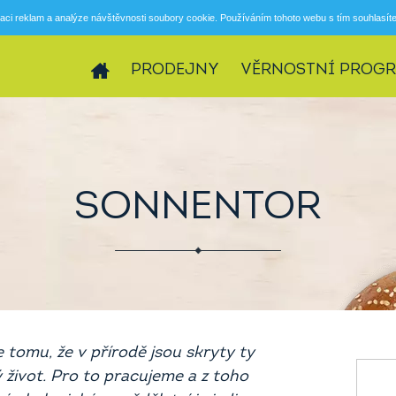
aci reklam a analýze návštěvnosti soubory cookie. Používáním tohoto webu s tím souhlasít
PRODEJNY
VĚRNOSTNÍ PROG
SONNENTOR
omu, že v přírodě jsou skryty ty
 život. Pro to pracujeme a z toho