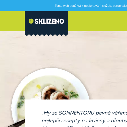
Tento web používá k poskytování služeb, personaliz
„My ze SONNENTORU pevně věříme t
nejlepší recepty na krásný a dlouhý