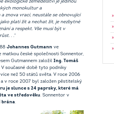
né ekologické zemědělství je jedinou
ských monokultur a
a znova vrací, neustále se obnovující
»
 jako platí žít a nechat žít, je nezbytné
»
nání a respekt. Vše musí být v
st. . .“
»
988
Johannes Gutmann
ve
»
je matkou české společnosti Sonnentor,
nesem Gutmannem založil
Ing. Tomáš
 V současné době tyto podniky
více než 50 států světa. V roce 2006
a v roce 2007 byl založen pěstitelský
 je slunce s 24 paprsky, které má
ěta ve středověku
. Sonnentor v
í brána
.