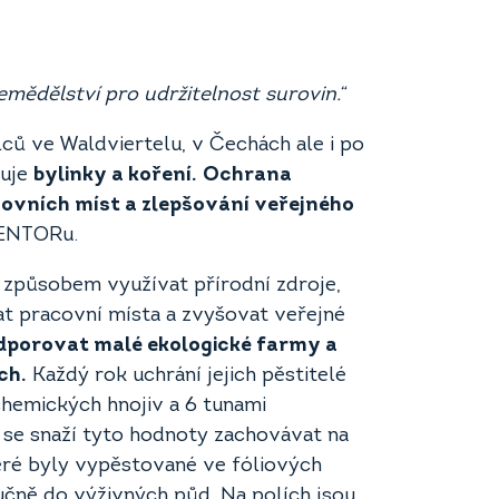
:
emědělství pro udržitelnost surovin.“
ců ve Waldviertelu, v Čechách ale i po
uje
bylinky a koření.
Ochrana
covních míst a zlepšování veřejného
NENTORu.
 způsobem využívat přírodní zdroje,
at pracovní místa a zvyšovat veřejné
odporovat malé ekologické farmy a
ch.
Každý rok uchrání jejich pěstitelé
chemických hnojiv a 6 tunami
e snaží tyto hodnoty zachovávat na
eré byly vypěstované ve fóliových
ručně do výživných půd. Na polích jsou