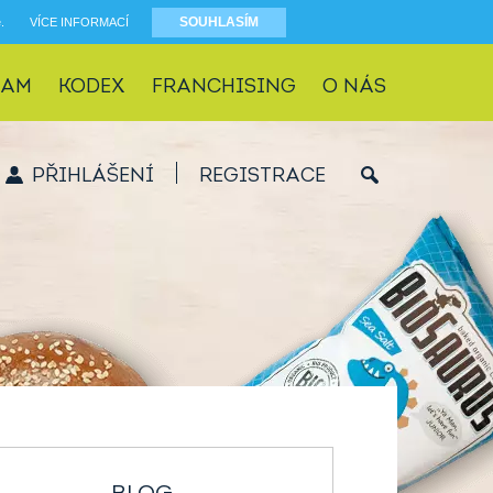
SOUHLASÍM
e.
VÍCE INFORMACÍ
RAM
KODEX
FRANCHISING
O NÁS
PŘIHLÁŠENÍ
REGISTRACE