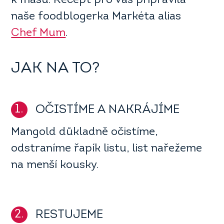
k masu. Recept pro vás připravila
naše foodblogerka Markéta alias
Chef Mum
.
JAK NA TO?
1.
OČISTÍME A NAKRÁJÍME
Mangold důkladně očistíme,
odstraníme řapík listu, list nařežeme
na menší kousky.
2.
RESTUJEME