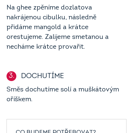
Na ghee zpěníme dozlatova
nakrájenou cibulku, následně
přidáme mangold a krátce
orestujeme. Zalijeme smetanou a
necháme krátce provařit.
3.
DOCHUTÍME
Směs dochutíme solí a muškátovým
oříškem.
CO BUDEME POTŘEBOVAT?