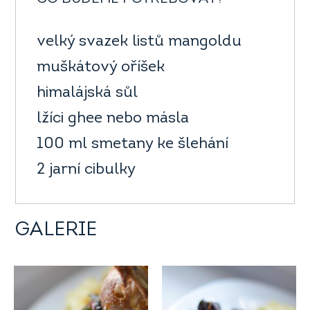
velký svazek listů mangoldu
muškátový oříšek
himalájská sůl
lžíci ghee nebo másla
100 ml smetany ke šlehání
2 jarní cibulky
GALERIE