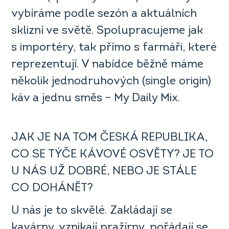
vybíráme podle sezón a aktuálních
sklizní ve světě. Spolupracujeme jak
s importéry, tak přímo s farmáři, které
reprezentují. V nabídce běžně máme
několik jednodruhových (single origin)
káv a jednu směs – My Daily Mix.
JAK JE NA TOM ČESKÁ REPUBLIKA,
CO SE TÝČE KÁVOVÉ OSVĚTY? JE TO
U NÁS UŽ DOBRÉ, NEBO JE STÁLE
CO DOHÁNĚT?
U nás je to skvělé. Zakládají se
kavárny, vznikají pražírny, pořádají se