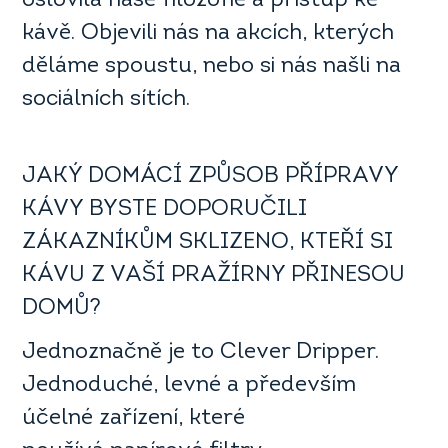
oslovila naše filozofie a přístup ke
kávě. Objevili nás na akcích, kterých
děláme spoustu, nebo si nás našli na
sociálních sítích.
JAKÝ DOMÁCÍ ZPŮSOB PŘÍPRAVY
KÁVY BYSTE DOPORUČILI
ZÁKAZNÍKŮM SKLIZENO, KTEŘÍ SI
KÁVU Z VAŠÍ PRAŽÍRNY PŘINESOU
DOMŮ?
Jednoznačně je to Clever Dripper.
Jednoduché, levné a především
účelné zařízení, které