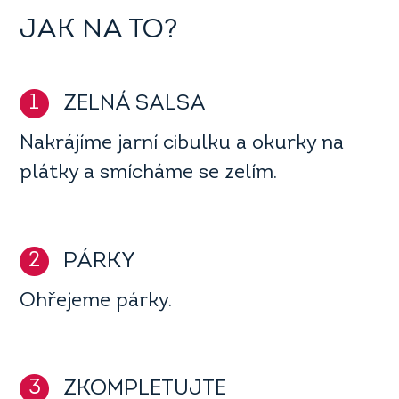
JAK NA TO?
1
ZELNÁ SALSA
Nakrájíme jarní cibulku a okurky na
plátky a smícháme se zelím.
2
PÁRKY
Ohřejeme párky.
3
ZKOMPLETUJTE