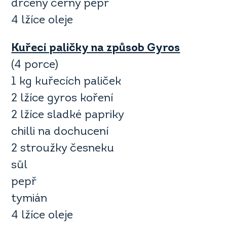
drcený černý pepř
4 lžíce oleje
Kuřecí paličky na způsob Gyros
(4 porce)
1 kg kuřecích paliček
2 lžíce gyros koření
2 lžíce sladké papriky
chilli na dochucení
2 stroužky česneku
sůl
pepř
tymián
4 lžíce oleje