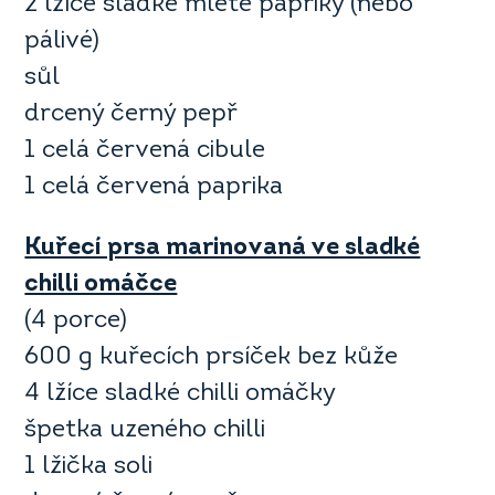
2 lžíce sladké mleté papriky (nebo
pálivé)
sůl
drcený černý pepř
1 celá červená cibule
1 celá červená paprika
Kuřecí prsa marinovaná ve sladké
chilli omáčce
(4 porce)
600 g kuřecích prsíček bez kůže
4 lžíce sladké chilli omáčky
špetka uzeného chilli
1 lžička soli