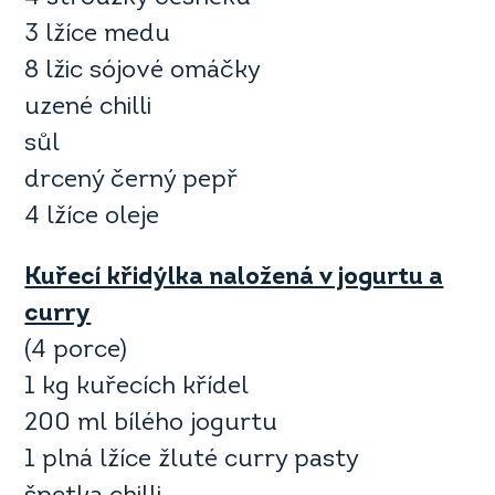
3 lžíce medu
8 lžic sójové omáčky
uzené chilli
sůl
drcený černý pepř
4 lžíce oleje
Kuřecí křidýlka naložená v jogurtu a
curry
(4 porce)
1 kg kuřecích křídel
200 ml bílého jogurtu
1 plná lžíce žluté curry pasty