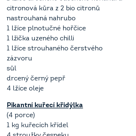
citronová kůra z 2 bio citronů
nastrouhaná nahrubo
1 lžíce plnotučné hořčice
1 lžička uzeného chilli
1 lžíce strouhaného čerstvého
zázvoru
sůl
drcený černý pepř
4 lžíce oleje
Pikantní kuřecí křidýlka
(4 porce)
1 kg kuřecích křídel
4 stroužky česneku