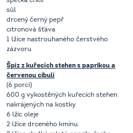
špetka chilli
sůl
drcený černý pepř
citronová šťáva
1 lžíce nastrouhaného čerstvého
zázvoru
Špíz z kuřecích stehen s paprikou a
červenou cibulí
(6 porcí)
600 g vykostěných kuřecích stehen
nakrájených na kostky
6 lžic oleje
2 lžíce drceného kmínu