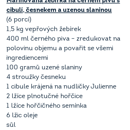
Marinovaná žebírka na černém pivu s
cibulí, česnekem a uzenou slaninou
(6 porcí)
1,5 kg vepřových žebírek
400 ml černého piva – zredukovat na
polovinu objemu a povařit se všemi
ingrediencemi
100 gramů uzené slaniny
4 stroužky česneku
1 cibule krájená na nudličky Julienne
2 lžíce plnotučné hořčice
1 lžíce hořčičného semínka
6 lžic oleje
sůl