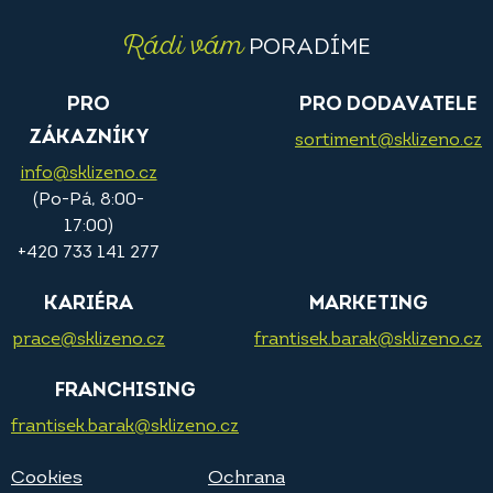
Rádi vám
PORADÍME
PRO
PRO DODAVATELE
ZÁKAZNÍKY
sortiment@sklizeno.cz
info@sklizeno.cz
(Po-Pá, 8:00-
17:00)
+420 733 141 277
KARIÉRA
MARKETING
prace@sklizeno.cz
frantisek.barak@sklizeno.cz
FRANCHISING
frantisek.barak@sklizeno.cz
Cookies
Ochrana