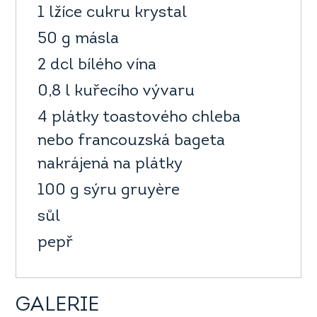
1 lžíce cukru krystal
50 g másla
2 dcl bílého vína
0,8 l kuřecího vývaru
4 plátky toastového chleba
nebo francouzská bageta
nakrájená na plátky
100 g sýru gruyère
sůl
pepř
GALERIE