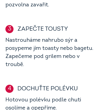
pozvolna zavařit.
3
ZAPEČTE TOUSTY
Nastrouháme nahrubo sýr a
posypeme jím toasty nebo bagetu.
Zapečeme pod grilem nebo v
troubě.
4
DOCHUŤTE POLÉVKU
Hotovou polévku podle chuti
osolíme a opepříme.