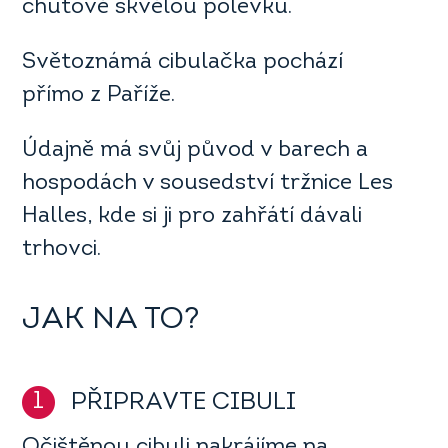
chutově skvělou polévku.
Světoznámá cibulačka pochází
přímo z Paříže.
Údajně má svůj původ v barech a
hospodách v sousedství tržnice Les
Halles, kde si ji pro zahřátí dávali
trhovci.
JAK NA TO?
1
PŘIPRAVTE CIBULI
Očištěnou cibuli nakrájíme na