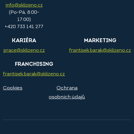
info@sklizeno.cz
(Po-Pá, 8:00-
17:00)
+420 733 141 277
KARIÉRA
MARKETING
prace@sklizeno.cz
frantisek.barak@sklizeno.cz
FRANCHISING
frantisek.barak@sklizeno.cz
Cookies
Ochrana
osobních údajů