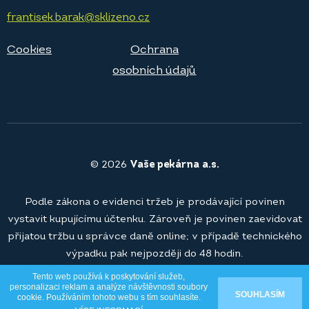
frantisek.barak@sklizeno.cz
Cookies
Ochrana
osobních údajů
© 2026
Vaše pekárna a.s.
Podle zákona o evidenci tržeb je prodávající povinen
vystavit kupujícímu účtenku. Zároveň je povinen zaevidovat
přijatou tržbu u správce daně online; v případě technického
výpadku pak nejpozději do 48 hodin.
Tento web používá k poskytování služeb,
personalizaci reklam a analýze návštěvnosti soubory
SOUHLASÍM
cookie. Používáním tohoto webu s tím souhlasíte.